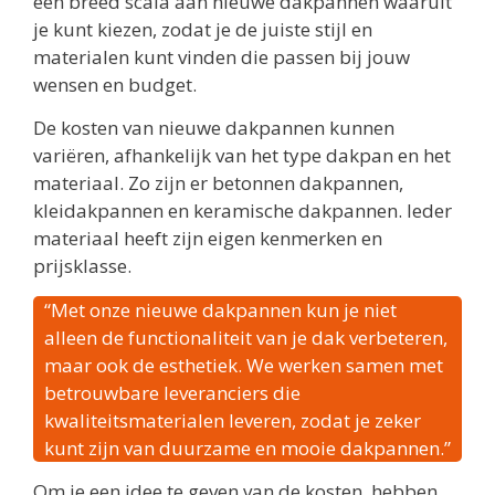
een breed scala aan nieuwe dakpannen waaruit
je kunt kiezen, zodat je de juiste stijl en
materialen kunt vinden die passen bij jouw
wensen en budget.
De kosten van nieuwe dakpannen kunnen
variëren, afhankelijk van het type dakpan en het
materiaal. Zo zijn er betonnen dakpannen,
kleidakpannen en keramische dakpannen. Ieder
materiaal heeft zijn eigen kenmerken en
prijsklasse.
“Met onze nieuwe dakpannen kun je niet
alleen de functionaliteit van je dak verbeteren,
maar ook de esthetiek. We werken samen met
betrouwbare leveranciers die
kwaliteitsmaterialen leveren, zodat je zeker
kunt zijn van duurzame en mooie dakpannen.”
Om je een idee te geven van de kosten, hebben