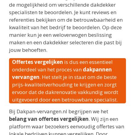
de mogelijkheid om verschillende dakdekker
specialisten te beoordelen. Je kunt reviews en
referenties bekijken om de betrouwbaarheid en
kwaliteit van het bedrijf te beoordelen. Op deze
manier kun je een weloverwogen beslissing
maken en een dakdekker selecteren die past bij
jouw behoeften.
Offertes vergelijken
is dus een essentieel
onderdeel van het proces van
dakpannen
vervangen
. Het stelt je in staat om de beste
prijs-kwaliteitverhouding te krijgen en zorgt
ervoor dat de dakrenovatie vakkundig wordt
uitgevoerd door een betrouwbare specialist.
Bij Dakpan-vervangen.nl begrijpen we het
belang van offertes vergelijken
. Wij zijn een
platform waar bezoekers eenvoudig offertes van
lokale bedrijven kunnen vergelijken. Door