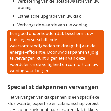
Verbetering van de isolatiewaarde van uw
woning
Esthetische upgrade van uw dak
Verhoogt de waarde van uw woning
Een goed onderhouden dak beschermt uw
huis tegen verschillende
weersomstandigheden en draagt bij aan de
energie-efficiëntie. Door uw dakpannen tijdig
te vervangen, kunt u genieten van deze
voordelen en de veiligheid en comfort van uw
woning waarborgen.
Specialist dakpannen vervangen
Het vervangen van dakpannen is een specifieke
klus waarbij expertise en vakmanschap vereist
is. Als u op zoek bent naar ervaren dakdekkers